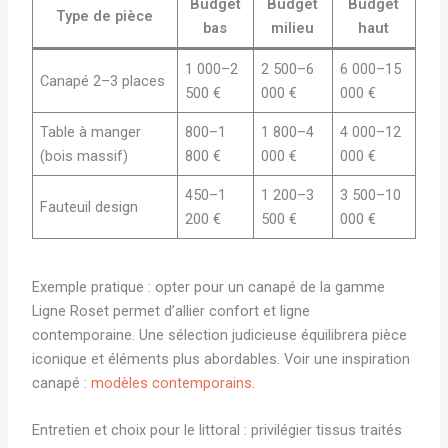
Budget
Budget
Budget
Type de pièce
bas
milieu
haut
1 000–2
2 500–6
6 000–15
Canapé 2–3 places
500 €
000 €
000 €
Table à manger
800–1
1 800–4
4 000–12
(bois massif)
800 €
000 €
000 €
450–1
1 200–3
3 500–10
Fauteuil design
200 €
500 €
000 €
Exemple pratique : opter pour un canapé de la gamme
Ligne Roset permet d’allier confort et ligne
contemporaine. Une sélection judicieuse équilibrera pièce
iconique et éléments plus abordables. Voir une inspiration
canapé :
modèles contemporains
.
Entretien et choix pour le littoral : privilégier tissus traités