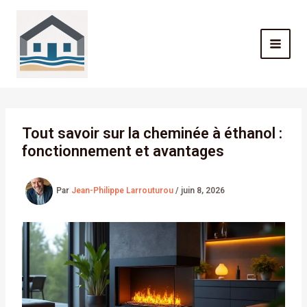
Aller
au
contenu
Tout savoir sur la cheminée à éthanol :
fonctionnement et avantages
Par
Jean-Philippe Larrouturou
/
juin 8, 2026