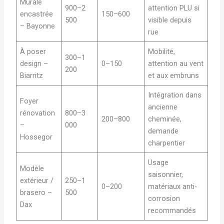
Murale
900–2
attention PLU si
encastrée
150–600
500
visible depuis
– Bayonne
rue
À poser
Mobilité,
300–1
design –
0–150
attention au vent
200
Biarritz
et aux embruns
Intégration dans
Foyer
ancienne
rénovation
800–3
200–800
cheminée,
–
000
demande
Hossegor
charpentier
Usage
Modèle
saisonnier,
extérieur /
250–1
0–200
matériaux anti-
brasero –
500
corrosion
Dax
recommandés